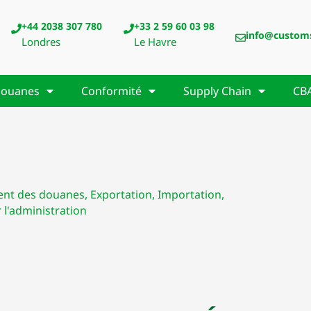
+44 2038 307 780
+33 2 59 60 03 98
info@custom
Londres
Le Havre
ouanes
Conformité
Supply Chain
CB
ent des douanes
,
Exportation
,
Importation
,
r
l'administration