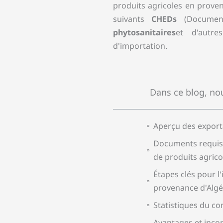
produits agricoles en proven
suivants
CHEDs
(Document
phytosanitaires
et d'autre
d'importation.
Dans ce blog, nou
Aperçu des exporta
Documents requis 
de produits agrico
Étapes clés pour l
provenance d'Algé
Statistiques du c
Avantages et inco