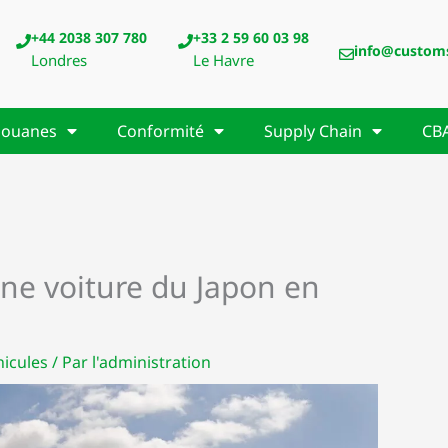
+44 2038 307 780
+33 2 59 60 03 98
info@custom
Londres
Le Havre
ouanes
Conformité
Supply Chain
CB
ne voiture du Japon en
icules
/ Par
l'administration