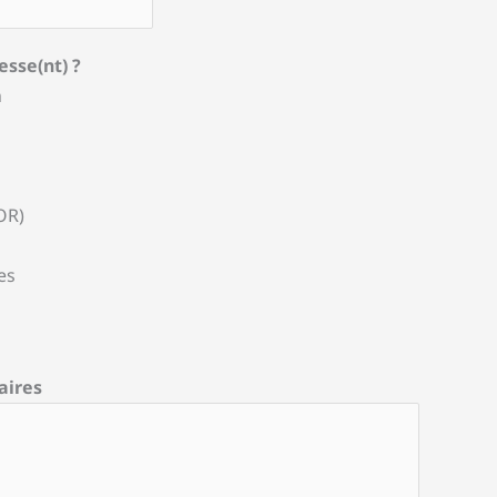
esse(nt) ?
n
OR)
es
aires