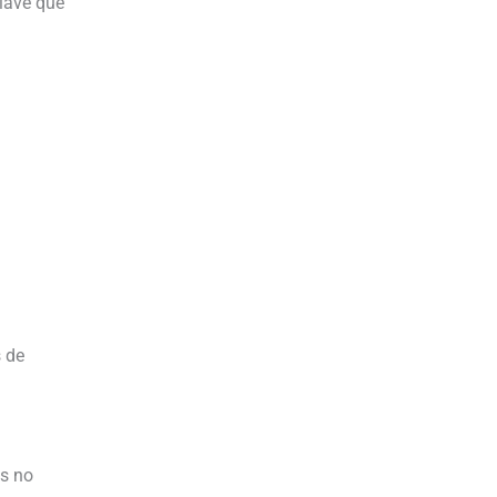
lave que
s de
es no