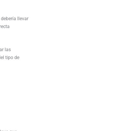
debería llevar
recta
ar las
l tipo de