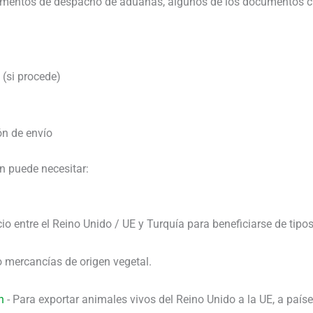
cumentos de despacho de aduanas, algunos de los documentos c
 (si procede)
ón de envío
én puede necesitar:
cio entre el Reino Unido / UE y Turquía para beneficiarse de tipo
o mercancías de origen vegetal.
n
- Para exportar animales vivos del Reino Unido a la UE, a país