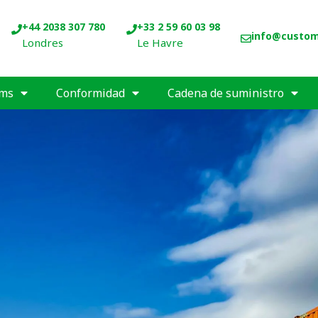
+44 2038 307 780
+33 2 59 60 03 98
info@custo
Londres
Le Havre
oms
Conformidad
Cadena de suministro