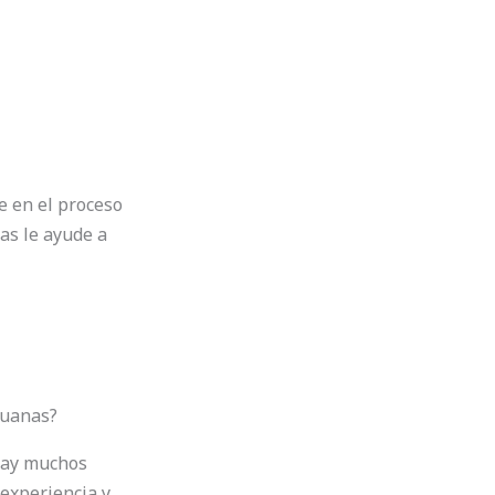
e en el proceso
as le ayude a
duanas?
 Hay muchos
 experiencia y